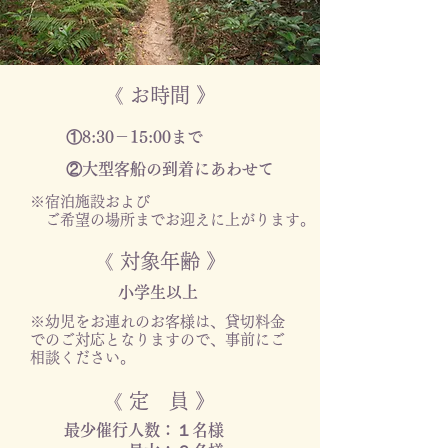
《 お時間 》
①8:30－15:00まで
②大型客船の到着にあわせて
※宿泊施設および
​ ご希望の場所までお迎えに上がります。
《 対象年齢 》
​小学生以上
※幼児をお連れのお客様は、
貸切料金
でのご対応となりますので、事前にご
相談ください。
《 定 員 》
最少催行人数：１名様