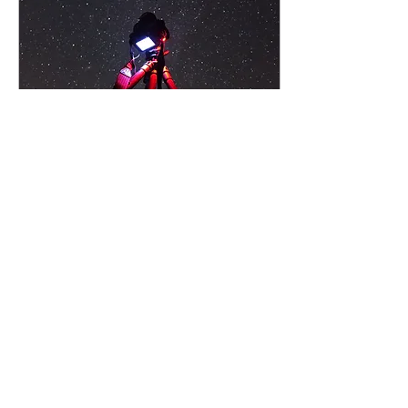
2019年7月19日
∙
2
分
東日本１位の星空
昨年の冬にフルアースが参
加した環境省の「夜空の明
るさ調査」の結果が発表さ
れました。 今回の神津島
は「すごい」です！！ 神
津島は全ての地点（よたね
広場、赤崎遊歩道、三浦湾
展望台、ヘリポート）で、
最上クラスの21等級を越え
749
0
8
ました。...