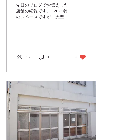
先日のブログでお伝えした
店舗の続報です。 20㎡弱
のスペースですが、大型テ
レビを設置しても十分の広
さ！ 早速、お客さんを招
いてスターウォッチングツ
アーの悪天候時のプログラ
ムを実践してみました。 ↑
星空の写真やスライドもご
351
0
2
用意してます。...