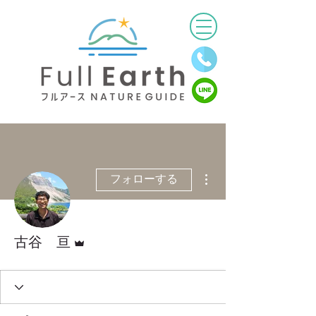
その他
フォローする
管理者
古谷 亘