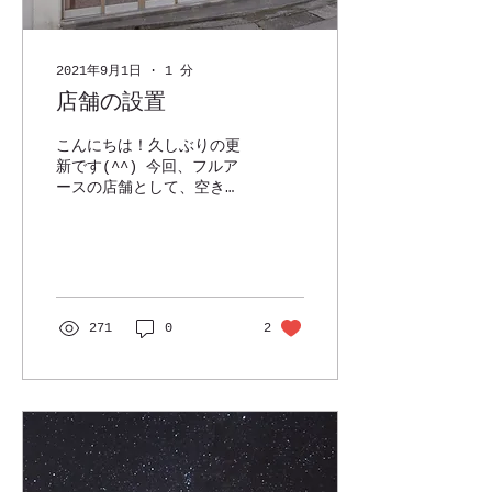
2021年9月1日
∙
1
分
店舗の設置
こんにちは！久しぶりの更
新です(^^) 今回、フルア
ースの店舗として、空き店
舗をお借りしました。 こ
れまでは自宅の一室を仕事
場として使用していました
が、機材や資料が増え手狭
になってきたことから、こ
こを拠点として整備してい
271
0
2
きたいと思います。 今後
の展開に乞うご期待！！