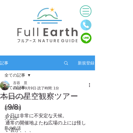
新規登録
記事
全ての記事
古谷 亘
全ての記事
2018年9月9日
読了時間: 1分
本日の星空観察ツアー
フルアース
（9/8）
星空関係
今日は非常に不安定な天候。
天上山
通常の開催地よたね広場の上には怪し
島の生活
い雲が、、、