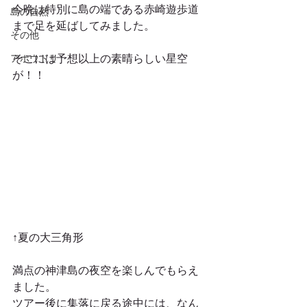
今晩は特別に島の端である赤崎遊歩道
島の自然
まで足を延ばしてみました。
その他
アホウドリ
そこには予想以上の素晴らしい星空
が！！
↑夏の大三角形
満点の神津島の夜空を楽しんでもらえ
ました。
ツアー後に集落に戻る途中には、なん