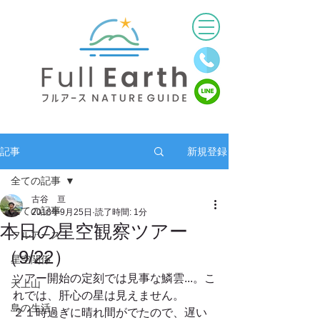
新規登録
記事
全ての記事
古谷 亘
全ての記事
2018年9月25日
読了時間: 1分
本日の星空観察ツアー
フルアース
（9/22）
星空関係
ツアー開始の定刻では見事な鱗雲...。こ
天上山
れでは、肝心の星は見えません。
島の生活
２１時過ぎに晴れ間がでたので、遅い