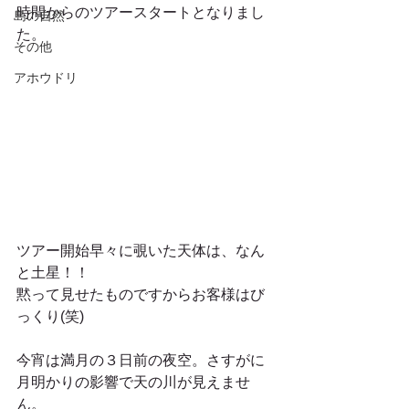
時間からのツアースタートとなりまし
島の自然
た。
その他
アホウドリ
ツアー開始早々に覗いた天体は、なん
と土星！！
黙って見せたものですからお客様はび
っくり(笑)
今宵は満月の３日前の夜空。さすがに
月明かりの影響で天の川が見えませ
ん。