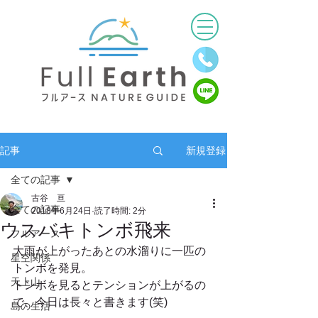
新規登録
記事
全ての記事
古谷 亘
全ての記事
2018年6月24日
読了時間: 2分
ウスバキトンボ飛来
フルアース
大雨が上がったあとの水溜りに一匹の
星空関係
トンボを発見。
天上山
トンボを見るとテンションが上がるの
で、今日は長々と書きます(笑)
島の生活